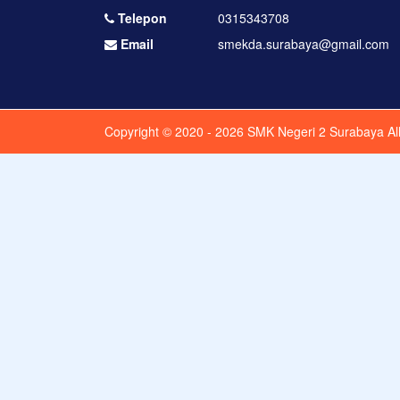
Telepon
0315343708
Email
smekda.surabaya@gmail.com
Copyright © 2020 - 2026
SMK Negeri 2 Surabaya
Al