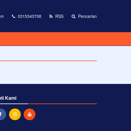
om
0315343708
RSS
Pencarian
uti Kami