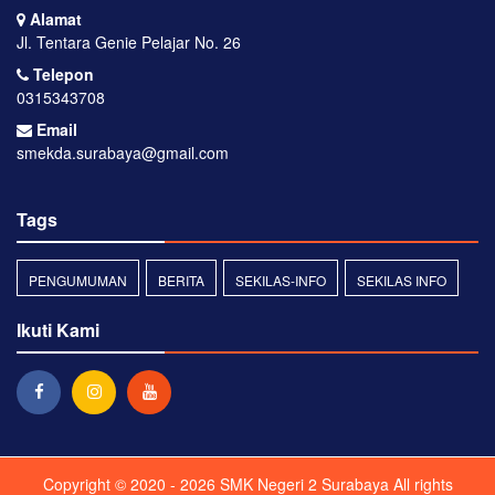
Alamat
Jl. Tentara Genie Pelajar No. 26
Telepon
0315343708
Email
smekda.surabaya@gmail.com
Tags
PENGUMUMAN
BERITA
SEKILAS-INFO
SEKILAS INFO
Ikuti Kami
Copyright © 2020 - 2026
SMK Negeri 2 Surabaya
All rights