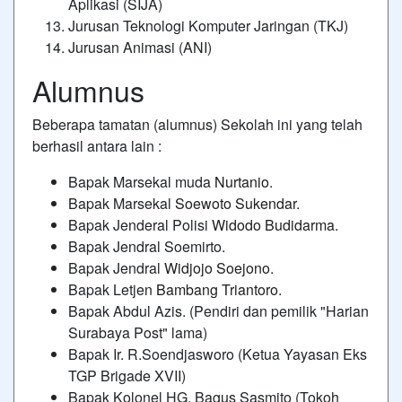
Aplikasi (SIJA)
Jurusan Teknologi Komputer Jaringan (TKJ)
Jurusan Animasi (ANI)
Alumnus
Beberapa tamatan (alumnus) Sekolah ini yang telah
berhasil antara lain :
Bapak Marsekal muda
Nurtanio
.
Bapak Marsekal
Soewoto Sukendar
.
Bapak Jenderal Polisi
Widodo Budidarma
.
Bapak Jendral Soemirto.
Bapak Jendral
Widjojo Soejono
.
Bapak Letjen
Bambang Triantoro
.
Bapak Abdul Azis. (Pendiri dan pemilik "Harian
Surabaya Post" lama)
Bapak Ir. R.Soendjasworo (Ketua Yayasan Eks
TGP Brigade XVII)
Bapak Kolonel HG. Bagus Sasmito (Tokoh