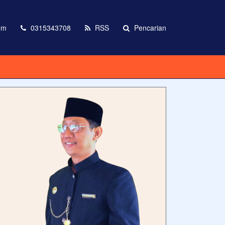
om
0315343708
RSS
Pencarian