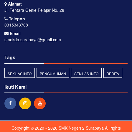
Alamat
Jl. Tentara Genie Pelajar No. 26
Telepon
0315343708
Email
smekda.surabaya@gmail.com
Tags
SEKILAS INFO
PENGUMUMAN
SEKILAS-INFO
BERITA
Ikuti Kami
Copyright © 2020 - 2026
SMK Negeri 2 Surabaya
All rights